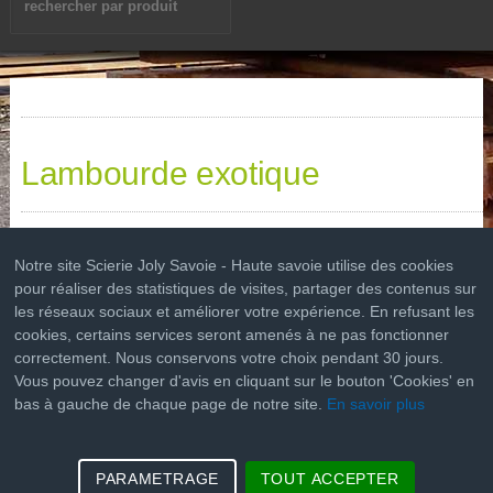
Lambourde exotique
Les lambourdes exotiques sont parfaites pour créer une structure
Notre site Scierie Joly Savoie - Haute savoie utilise des cookies
de terrasse solide et durable. Elles sont indispensables si vous
pour réaliser des statistiques de visites, partager des contenus sur
choisissez un platelage en lames exotique ou avec les lames en
les réseaux sociaux et améliorer votre expérience. En refusant les
composites.
cookies, certains services seront amenés à ne pas fonctionner
Lambourdes abouté BANGKIRAI KD 42x65 en 4m : 7.55€/ml TTC
correctement. Nous conservons votre choix pendant 30 jours.
Vous pouvez changer d'avis en cliquant sur le bouton 'Cookies' en
bas à gauche de chaque page de notre site.
En savoir plus
PARAMETRAGE
TOUT ACCEPTER
Livraison
Mentions Légales
Manager
Plan du site