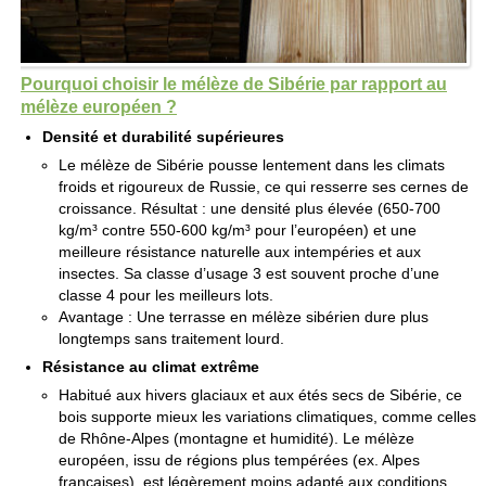
Pourquoi choisir le mélèze de Sibérie par rapport au
mélèze européen ?
Densité et durabilité supérieures
Le mélèze de Sibérie pousse lentement dans les climats
froids et rigoureux de Russie, ce qui resserre ses cernes de
croissance. Résultat : une densité plus élevée (650-700
kg/m³ contre 550-600 kg/m³ pour l’européen) et une
meilleure résistance naturelle aux intempéries et aux
insectes. Sa classe d’usage 3 est souvent proche d’une
classe 4 pour les meilleurs lots.
Avantage : Une terrasse en mélèze sibérien dure plus
longtemps sans traitement lourd.
Résistance au climat extrême
Habitué aux hivers glaciaux et aux étés secs de Sibérie, ce
bois supporte mieux les variations climatiques, comme celles
de Rhône-Alpes (montagne et humidité). Le mélèze
européen, issu de régions plus tempérées (ex. Alpes
françaises), est légèrement moins adapté aux conditions