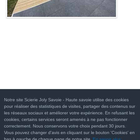
Notre site Scierie Joly Savoie - Haute savoie utilise des cookies
pour réaliser des statistiques de visites, partager des contenus sur
les réseaux sociaux et améliorer votre expérience. En refusant les
cookies, certains services seront amenés à ne pas fonctionner
correctement. Nous conservons votre choix pendant 30 jours.
Vous pouvez changer d'avis en cliquant sur le bouton 'Cookies' en
Livraison
Mentions Légales
Manager
Plan du site
bas à gauche de chaque page de notre site.
En savoir plus