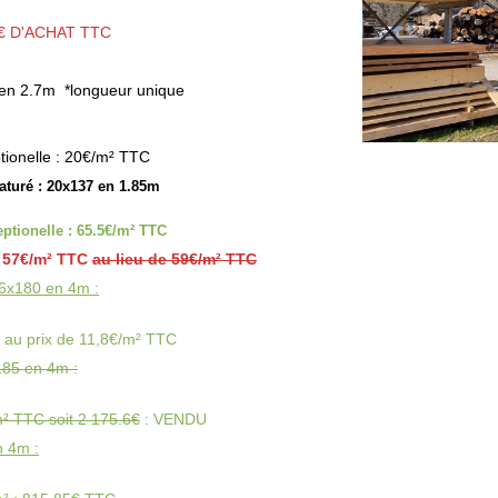
0€ D'ACHAT TTC
 en 2.7m *longueur unique
ptionelle : 20€/m² TTC
turé : 20x137 en 1.85m
ptionelle : 65.5€/m² TTC
 57€/m² TTC
au lieu de 59€/m² TTC
16x180 en 4m :
² au prix de 11,8€/m² TTC
185 en 4m :
m² TTC soit 2 175.6€
: VENDU
n 4m :