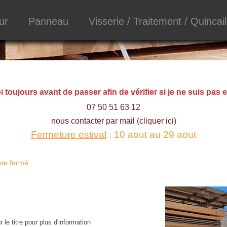
ur
Panneau
Visserie / Traitement / Quincail
toujours avant de passer afin de vérifier si je ne suis pas e
07 50 51 63 12
nous contacter par mail (cliquer ici)
Fermeture estival
: 10 aout au 29 aout
ute fermé
 le titre pour plus d'information