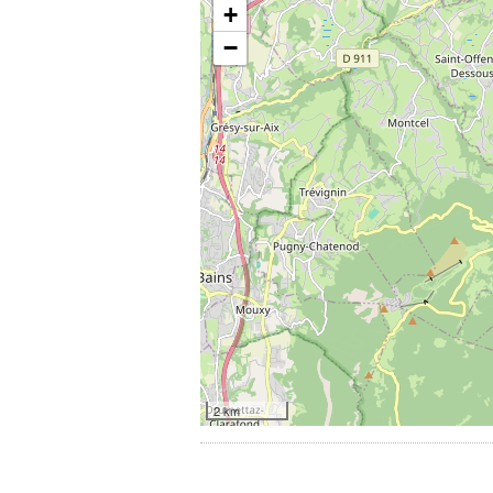
+
−
2 km