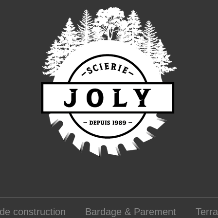
de construction
Bardage & Parement
Terr