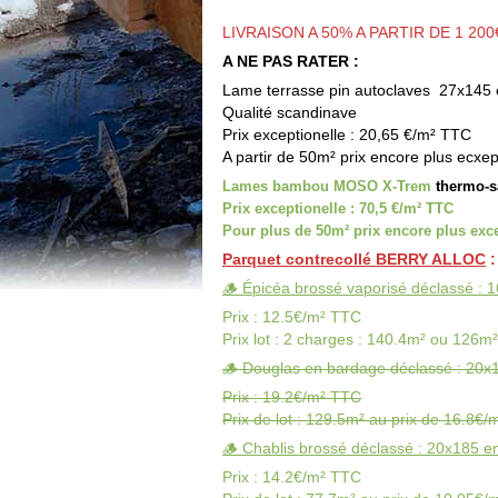
LIVRAISON A 50% A PARTIR DE 1 20
A NE PAS RATER :
Lame terrasse pin autoclaves 27x145
Qualité scandinave
Prix exceptionelle : 20,65 €/m² TTC
A partir de 50m² prix encore plus ecxe
Lames bambou MOSO X-Trem
thermo-sa
Prix exceptionelle : 70,5 €/m² TTC
Pour plus de 50m² prix encore plus exce
Parquet contrecollé BERRY ALLOC
:
🪵 Épicéa brossé vaporisé déclassé : 
Prix : 12.5€/m² TTC
Prix lot : 2 charges : 140.4m² ou 126m
🪵 Douglas en bardage déclassé : 20x
Prix : 19.2€/m² TTC
Prix de lot : 129.5m² au prix de 16.8€/
🪵 Chablis brossé déclassé : 20x185 e
Prix : 14.2€/m² TTC