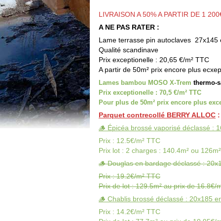
LIVRAISON A 50% A PARTIR DE 1 20
A NE PAS RATER :
Lame terrasse pin autoclaves 27x145
Qualité scandinave
Prix exceptionelle : 20,65 €/m² TTC
A partir de 50m² prix encore plus ecxe
Lames bambou MOSO X-Trem
thermo-sa
Prix exceptionelle : 70,5 €/m² TTC
Pour plus de 50m² prix encore plus exce
Parquet contrecollé BERRY ALLOC
:
🪵 Épicéa brossé vaporisé déclassé : 
Prix : 12.5€/m² TTC
Prix lot : 2 charges : 140.4m² ou 126m
🪵 Douglas en bardage déclassé : 20x
Prix : 19.2€/m² TTC
Prix de lot : 129.5m² au prix de 16.8€/
🪵 Chablis brossé déclassé : 20x185 e
Prix : 14.2€/m² TTC