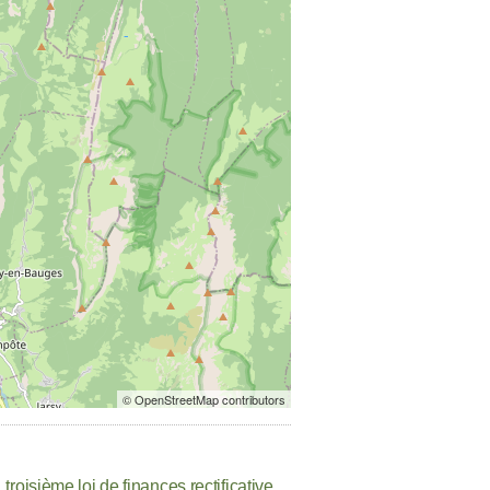
© OpenStreetMap contributors
roisième loi de finances rectificative