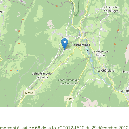
mément à l'article 68 de la loi n° 2012-1510 du 29 décembre 2012, t