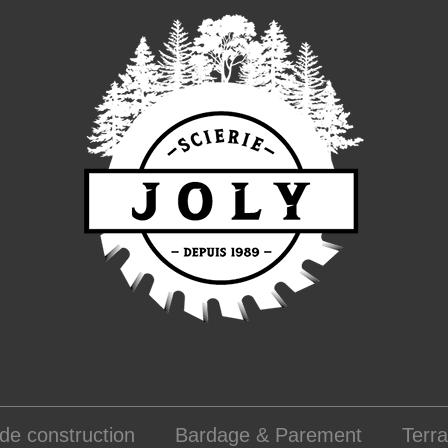
de construction
Bardage & Parement
Terr