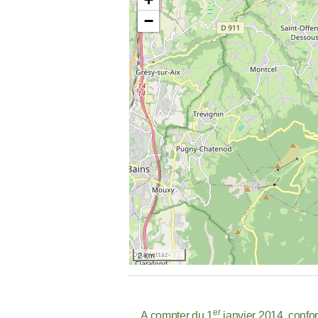
−
2 km
er
A compter du 1
janvier 2014, confor