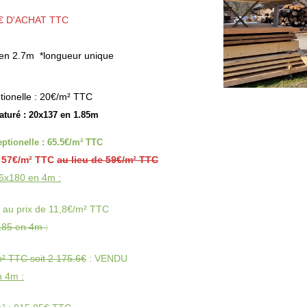
0€ D'ACHAT TTC
 en 2.7m *longueur unique
ptionelle : 20€/m² TTC
turé : 20x137 en 1.85m
ptionelle : 65.5€/m² TTC
 57€/m² TTC
au lieu de 59€/m² TTC
16x180 en 4m :
² au prix de 11,8€/m² TTC
185 en 4m :
m² TTC soit 2 175.6€
: VENDU
n 4m :