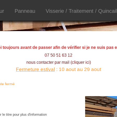
ur
Panneau
Visserie / Traitement / Quincail
toujours avant de passer afin de vérifier si je ne suis pas e
07 50 51 63 12
nous contacter par mail (cliquer ici)
Fermeture estival
: 10 aout au 29 aout
ute fermé
 le titre pour plus d'information